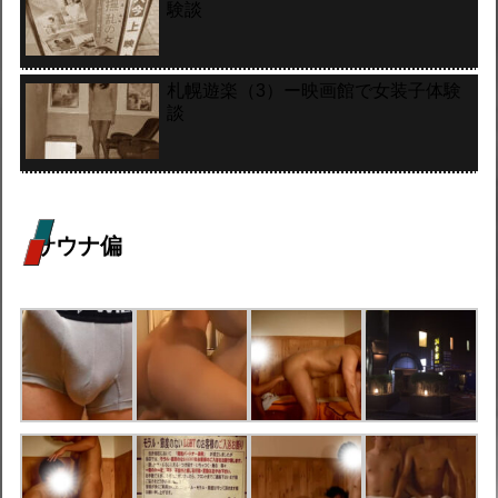
験談
札幌遊楽（3）ー映画館で女装子体験
談
サウナ偏