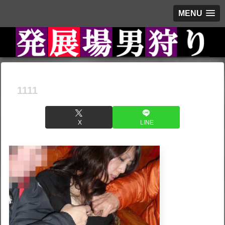
MENU
1111
X
LINE