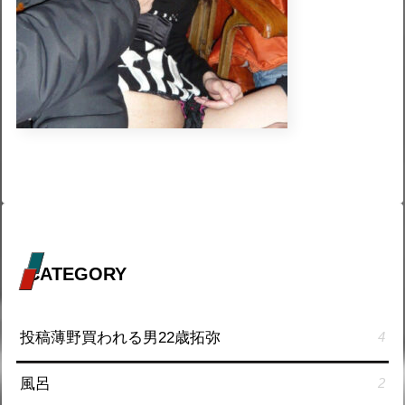
CATEGORY
投稿薄野買われる男22歳拓弥
4
風呂
2